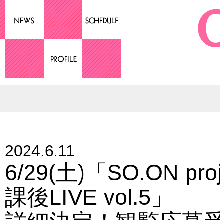
2024.6.11
6/29(土)「SO.ON pr
課後LIVE vol.5」